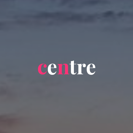
c
e
n
t
r
e