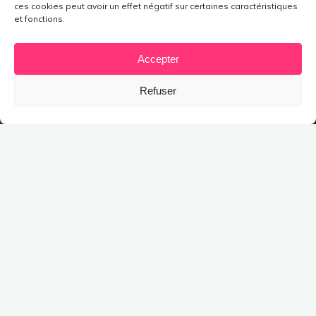
ces cookies peut avoir un effet négatif sur certaines caractéristiques
et fonctions.
Accepter
Refuser
RÉVÈLE TOI & AFFIRME TOI !
Renoue avec ta puissance créative et exprime qui tu es
vraiment
Tu es parfait·e tel·le que tu es
Tout est déjà là et ne demande qu’à s’exprimer (sans forcer !)
🚫🚫🚫
Étant en phase de retour à moi-même,